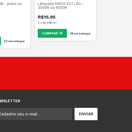
0W - preto ou
Lâmpada PAR20 E27 LED -
Lâmp. AR70 LED
3000K ou 6500K
frio ou quente
R$15,95
R$29,90
3
x
de
R$5,91
6
x
de
R$5,70
COMPRAR
18
em estoque
COMPRAR
52
em estoque
WSLETTER