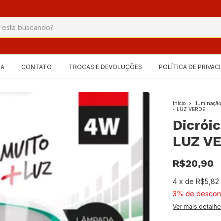
IA
CONTATO
TROCAS E DEVOLUÇÕES
POLÍTICA DE PRIVAC
Início
>
Iluminaçã
- LUZ VERDE
Dicrói
LUZ V
R$20,90
4
x
de
R$5,82
3% de descon
Ver mais detalh