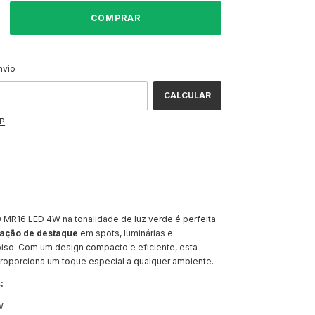
ALTERAR CEP
CEP:
nvio
CALCULAR
EP
MR16 LED 4W na tonalidade de luz verde é perfeita
nação de destaque
em spots, luminárias e
piso. Com um design compacto e eficiente, esta
proporciona um toque especial a qualquer ambiente.
:
4W