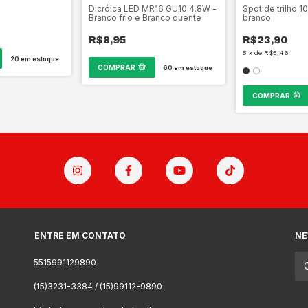
Dicróica LED MR16 GU10 4.8W -
Spot de trilho 1
Branco frio e Branco quente
branco
R$8,95
R$23,90
5
x
de
R$5,46
20
em estoque
COMPRAR
60
em estoque
COMPRAR
ENTRE EM CONTATO
NE
5515991129890
(15)3231-3384 / (15)99112-9890