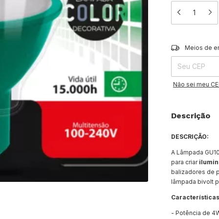
Entregas para o 
Meios de e
Não sei meu C
Descrição
DESCRIÇÃO:
A Lâmpada GU10 
para criar
ilumi
balizadores de 
lâmpada bivolt 
Características
- Potência de 