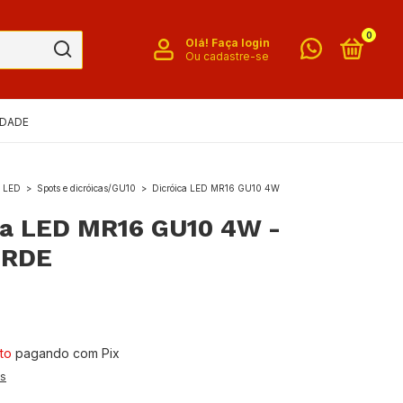
0
Olá!
Faça login
Ou cadastre-se
IDADE
o LED
>
Spots e dicróicas/GU10
>
Dicróica LED MR16 GU10 4W
ca LED MR16 GU10 4W -
ERDE
to
pagando com Pix
es