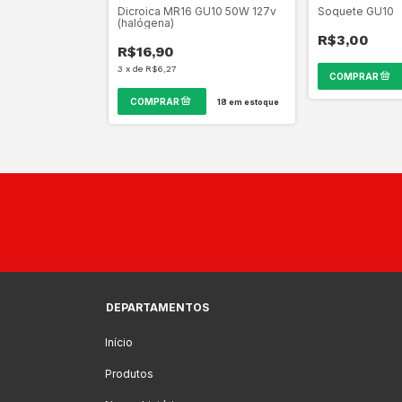
r - diversos
Dicroica MR16 GU10 50W 127v
Soquete GU10
(halógena)
R$3,00
R$16,90
3
x
de
R$6,27
95
18
em estoque
210
em estoque
DEPARTAMENTOS
Início
Produtos