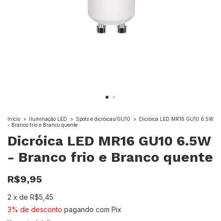
Início
>
Iluminação LED
>
Spots e dicróicas/GU10
>
Dicróica LED MR16 GU10 6.5W
- Branco frio e Branco quente
Dicróica LED MR16 GU10 6.5W
- Branco frio e Branco quente
R$9,95
2
x
de
R$5,45
3% de desconto
pagando com Pix