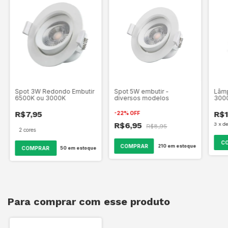
Spot 3W Redondo Embutir
Spot 5W embutir -
Lâmp
6500K ou 3000K
diversos modelos
300
R$7,95
R$1
-
22
%
OFF
R$6,95
3
x
d
R$8,95
2 cores
C
COMPRAR
210
em estoque
COMPRAR
50
em estoque
Para comprar com esse produto