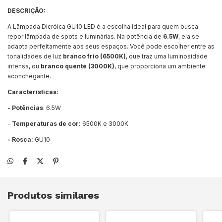
DESCRIÇÃO:
A Lâmpada Dicróica GU10 LED é a escolha ideal para quem busca
repor lâmpada de spots e luminárias. Na potência de
6.5
W
, ela se
adapta perfeitamente aos seus espaços. Você pode escolher entre as
tonalidades de luz
branco frio (6500K)
, que traz uma luminosidade
intensa, ou
branco quente (3000K)
, que proporciona um ambiente
aconchegante.
Características:
- Potências
: 6.5W
-
Temperaturas de cor:
6500K e 3000K
- Rosca:
GU10
Produtos similares