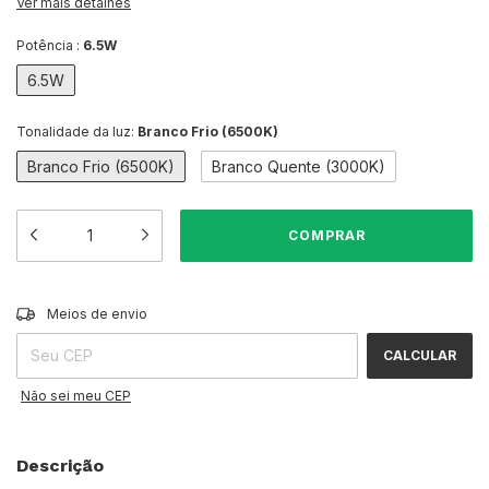
Ver mais detalhes
Potência :
6.5W
6.5W
Tonalidade da luz:
Branco Frio (6500K)
Branco Frio (6500K)
Branco Quente (3000K)
ALTERAR CEP
Entregas para o CEP:
Meios de envio
CALCULAR
Não sei meu CEP
Descrição