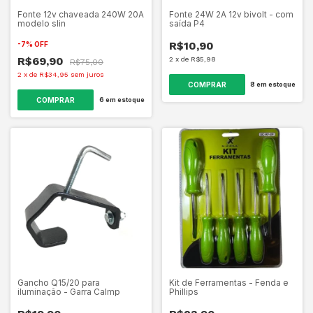
Fonte 12v chaveada 240W 20A
Fonte 24W 2A 12v bivolt - com
modelo slin
saída P4
R$10,90
-
7
%
OFF
R$69,90
2
x
de
R$5,98
R$75,00
2
x
de
R$34,95
sem juros
8
em estoque
6
em estoque
Gancho Q15/20 para
Kit de Ferramentas - Fenda e
iluminação - Garra Calmp
Phillips