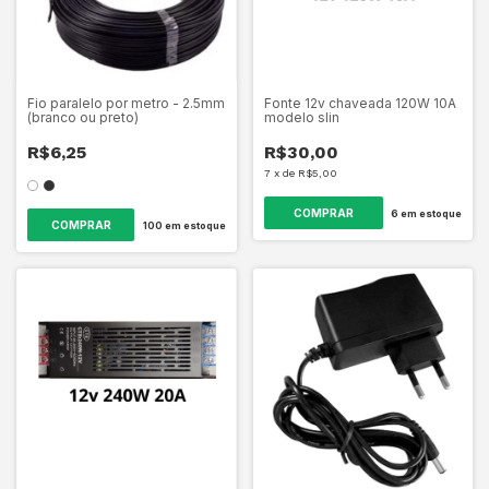
Fio paralelo por metro - 2.5mm
Fonte 12v chaveada 120W 10A
(branco ou preto)
modelo slin
R$6,25
R$30,00
7
x
de
R$5,00
6
em estoque
COMPRAR
100
em estoque