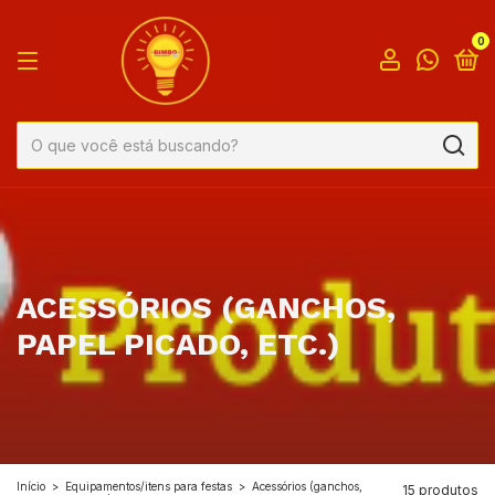
0
ACESSÓRIOS (GANCHOS,
PAPEL PICADO, ETC.)
Início
>
Equipamentos/itens para festas
>
Acessórios (ganchos,
15 produtos