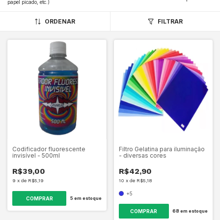
papel picado, etc.)
ORDENAR
FILTRAR
Codificador fluorescente
Filtro Gelatina para iluminação
invisível - 500ml
- diversas cores
R$39,00
R$42,90
9
x
de
R$5,19
10
x
de
R$5,18
+5
5
em estoque
COMPRAR
68
em estoque