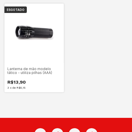
ESGOTADO
Lanterna de mão modelo
tático - utiliza pilhas (AAA)
R$13,90
3
x
de
R$5,15