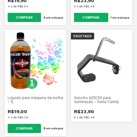
R$19,90
R$23,90
4
x
de
R$5,54
5
x
de
R$5,46
9
em estoque
1
em estoque
ESGOTADO
Líquido para máquina de bolha
Gancho Q25/30 para
- 1L
iluminação - Garra Calmp
R$19,00
R$23,90
4
x
de
R$5,29
5
x
de
R$5,46
8
em estoque