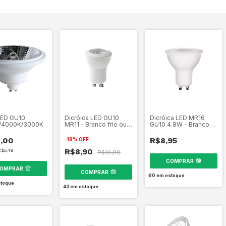
LED GU10
Dicróica LED GU10
Dicróica LED MR16
/4000K/3000K
MR11 - Branco frio ou
GU10 4.8W - Branco
quente
frio e Branco quente
,00
R$8,95
-
18
%
OFF
R$8,90
R$5,19
R$10,90
COMPRAR
OMPRAR
COMPRAR
60
em estoque
toque
43
em estoque