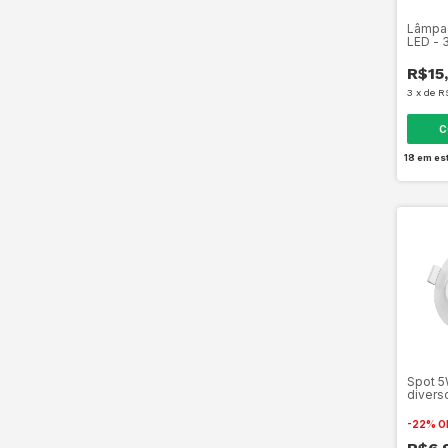
Lâmpa
LED - 
6500K
R$15
3
x
de
R
C
18
em es
Spot 5
divers
-
22
%
O