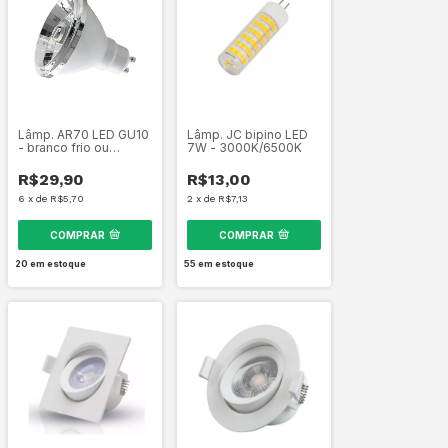
Lâmp. AR70 LED GU10
Lâmp. JC bipino LED
- branco frio ou
7W - 3000K/6500K
quente
R$29,90
R$13,00
6
x
de
R$5,70
2
x
de
R$7,13
COMPRAR
COMPRAR
20
em estoque
55
em estoque