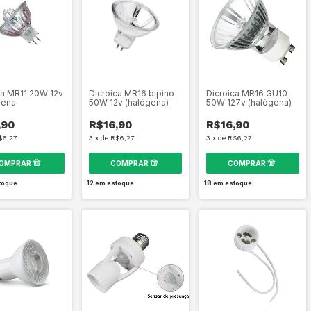
ca MR11 20W 12v
Dicroica MR16 bipino
Dicroica MR16 GU10
gena
50W 12v (halógena)
50W 127v (halógena)
,90
R$16,90
R$16,90
$6,27
3
x
de
R$6,27
3
x
de
R$6,27
toque
12
em estoque
18
em estoque