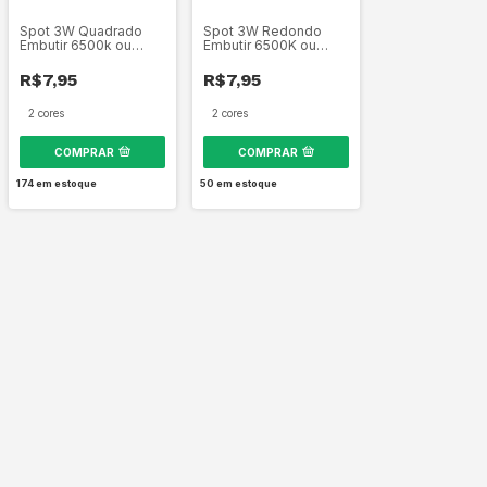
Spot 3W Quadrado
Spot 3W Redondo
Embutir 6500k ou
Embutir 6500K ou
3000k
3000K
R$7,95
R$7,95
2 cores
2 cores
COMPRAR
COMPRAR
174
em estoque
50
em estoque