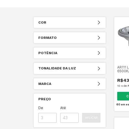
COR
FORMATO
POTÊNCIA
AR111 
TONALIDADE DA LUZ
6500K
R$43
MARCA
10
x
de
C
PREÇO
60
em es
De
Até
APLICAR