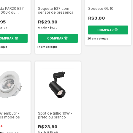
da PAR20 E27
Soquete E27 com
Soquete GU10
3000K ou
sensor de presença
R$3,00
,95
R$29,90
$5,91
6
x
de
R$5,70
OMPRAR
20
em estoque
toque
17
em estoque
W embutir -
Spot de trilho 10W -
os modelos
preto ou branco
R$23,90
FF
5
x
de
R$5,46