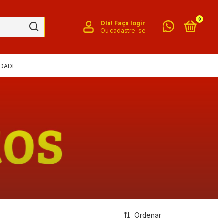
0
Olá!
Faça login
Ou cadastre-se
IDADE
Ordenar