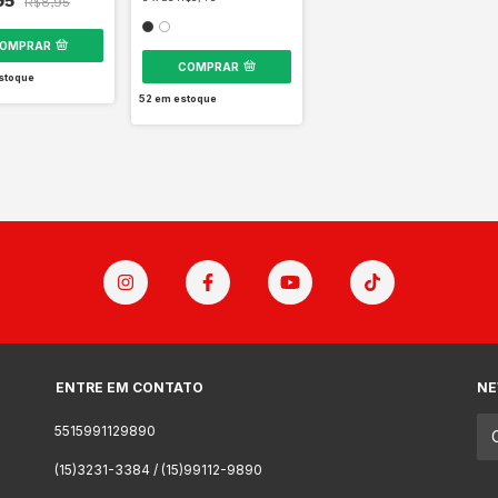
95
R$8,95
OMPRAR
COMPRAR
stoque
52
em estoque
ENTRE EM CONTATO
NE
5515991129890
(15)3231-3384 / (15)99112-9890