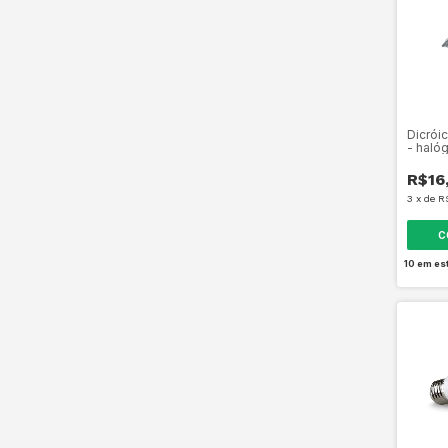
Dicrói
- haló
R$16
3
x
de
R
10
em es