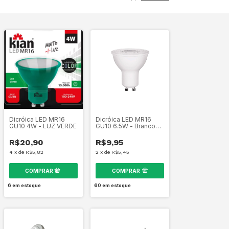
Dicróica LED MR16
Dicróica LED MR16
GU10 4W - LUZ VERDE
GU10 6.5W - Branco
frio e Branco quente
R$20,90
R$9,95
4
x
de
R$5,82
2
x
de
R$5,45
COMPRAR
6
em estoque
60
em estoque