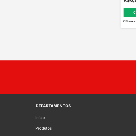
R$6,
C
210
em e
DEPARTAMENTOS
Início
Produtos