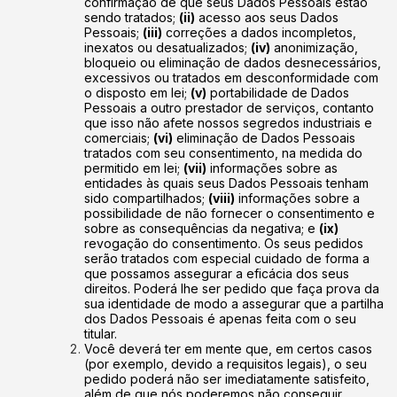
confirmação de que seus Dados Pessoais estão
sendo tratados;
(ii)
acesso aos seus Dados
Pessoais;
(iii)
correções a dados incompletos,
inexatos ou desatualizados;
(iv)
anonimização,
bloqueio ou eliminação de dados desnecessários,
excessivos ou tratados em desconformidade com
o disposto em lei;
(v)
portabilidade de Dados
Pessoais a outro prestador de serviços, contanto
que isso não afete nossos segredos industriais e
comerciais;
(vi)
eliminação de Dados Pessoais
tratados com seu consentimento, na medida do
permitido em lei;
(vii)
informações sobre as
entidades às quais seus Dados Pessoais tenham
sido compartilhados;
(viii)
informações sobre a
possibilidade de não fornecer o consentimento e
sobre as consequências da negativa; e
(ix)
revogação do consentimento. Os seus pedidos
serão tratados com especial cuidado de forma a
que possamos assegurar a eficácia dos seus
direitos. Poderá lhe ser pedido que faça prova da
sua identidade de modo a assegurar que a partilha
dos Dados Pessoais é apenas feita com o seu
titular.
Você deverá ter em mente que, em certos casos
(por exemplo, devido a requisitos legais), o seu
pedido poderá não ser imediatamente satisfeito,
além de que nós poderemos não conseguir