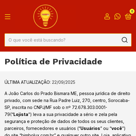
0
Política de Privacidade
ÚLTIMA ATUALIZAÇÃO:
22/09/2025
A João Carlos do Prado Bismara ME, pessoa jurídica de direito
privado, com sede na Rua Padre Luiz, 270, centro, Sorocaba-
SP, inscrita no CNPJ/MF sob o nº 72.678.303.0001-
79(“
Lojista
”) leva a sua privacidade a sério e zela pela
segurança e proteção de dados de todos os seus clientes,
parceiros, fornecedores e usuários (“
Usuários
” ou “
você
”)
do site “bimbolux.com.br” e qualquer outro site, Loja, aplicativo