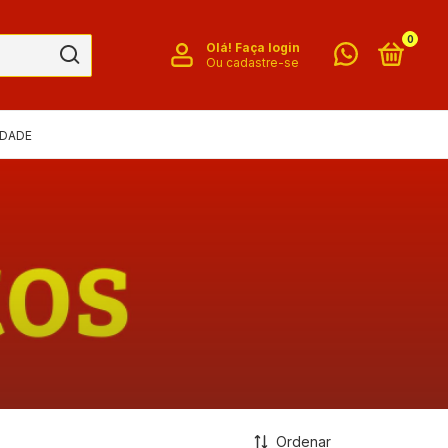
0
Olá!
Faça login
Ou cadastre-se
IDADE
Ordenar