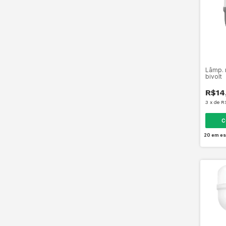
Lâmp. 
bivolt
R$14
3
x
de
R
C
20
em es