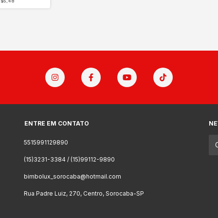
$5,48
ENTRE EM CONTATO
NE
5515991129890
(15)3231-3384 / (15)99112-9890
bimbolux_sorocaba@hotmail.com
Rua Padre Luiz, 270, Centro, Sorocaba-SP