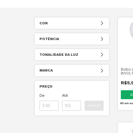
COR
POTÊNCIA
TONALIDADE DA LUZ
Bulbo 
MARCA
BIVOL
R$5,
PREÇO
C
De
Até
40
em es
APLICAR