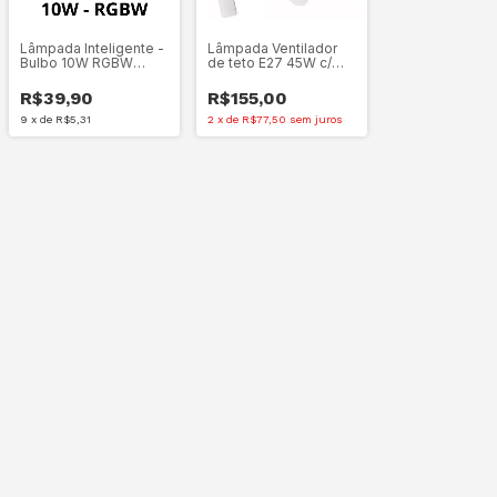
Lâmpada Inteligente -
Lâmpada Ventilador
Bulbo 10W RGBW
de teto E27 45W c/
compatível com
controle remoto
alexa/google
R$39,90
R$155,00
assistant
9
x
de
R$5,31
2
x
de
R$77,50
sem juros