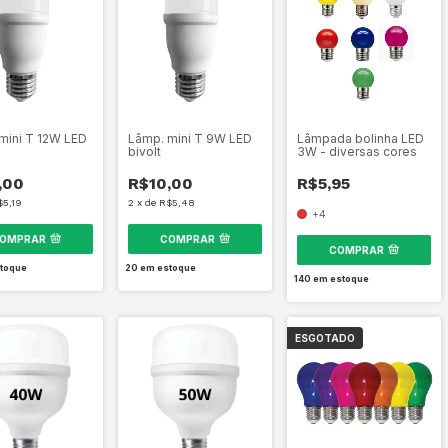
mini T 12W LED
Lâmp. mini T 9W LED
Lâmpada bolinha LED
bivolt
3W - diversas cores
,00
R$10,00
R$5,95
$5,19
2
x
de
R$5,48
+4
OMPRAR
COMPRAR
COMPRAR
toque
20
em estoque
140
em estoque
ESGOTADO