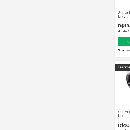
Super 
bivolt
R$18
4
x
de
R
C
25
em es
ESGOT
Super 
bivolt
adapta
R$53