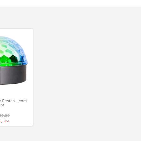
a Festas - com
dor
99,90
 juros