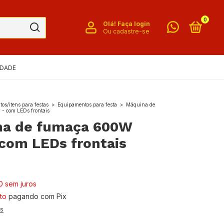
0
Olá!
Faça login
Ou cadastre-se
IDADE
os/itens para festas
>
Equipamentos para festa
>
Máquina de
- com LEDs frontais
na de fumaça 600W
 com LEDs frontais
0
sem juros
to
pagando com Pix
es