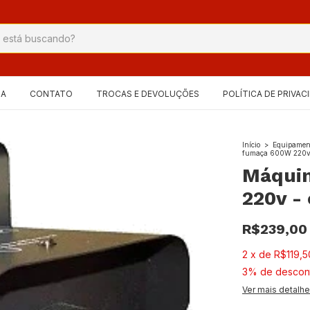
IA
CONTATO
TROCAS E DEVOLUÇÕES
POLÍTICA DE PRIVAC
Início
>
Equipament
fumaça 600W 220v 
Máqui
220v -
R$239,00
2
x
de
R$119,5
3% de descon
Ver mais detalh