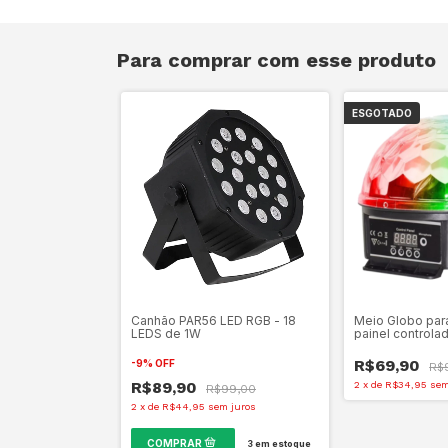
Para comprar com esse produto
ESGOTADO
Canhão PAR56 LED RGB - 18
Meio Globo par
LEDS de 1W
painel controla
R$69,90
-
9
%
OFF
R$
R$89,90
2
x
de
R$34,95
sem
R$99,00
2
x
de
R$44,95
sem juros
3
em estoque