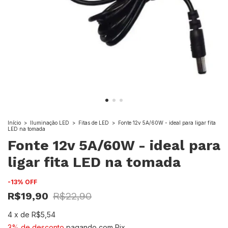
Início
>
Iluminação LED
>
Fitas de LED
>
Fonte 12v 5A/60W - ideal para ligar fita
LED na tomada
Fonte 12v 5A/60W - ideal para
ligar fita LED na tomada
-
13
%
OFF
R$19,90
R$22,90
4
x
de
R$5,54
3% de desconto
pagando com Pix