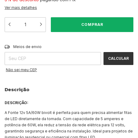
Ver mais detalhes
ALTERAR CEP
Entregas para o CEP:
Meios de envio
CALCULAR
Não sei meu CEP
Descrição
DESCRIÇÃO:
A Fonte 12v 5A/60W bivolt é perfeita para quem precisa alimentar fitas
de LED diretamente da tomada. Com capacidade de 5 amperes e
potência de 60W, ela reduz a tensão da rede elétrica para 12 volts,
garantindo segurança e eficiência na instalação. Ideal para projetos de
iluminação residencial ou comercial com fitas LED.