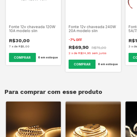
Fonte 12v chaveada 120W
Fonte 12v chaveada 240W
Font
10A modelo slin
20A modelo slin
5A/7
R$30,00
R$1
-
7
%
OFF
R$69,90
7
x
de
R$5,00
3
x
d
R$75,00
2
x
de
R$34,95
sem juros
C
6
em estoque
6
em estoque
Para comprar com esse produto