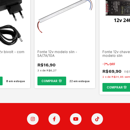
v bivolt - com
Fonte 12v modelo slin -
Fonte 12v chav
5A/7A/10A
modelo slin
R$16,90
-
7
%
OFF
R$69,90
3
x
de
R$6,27
R$
2
x
de
R$34,95
sem
COMPRAR
8
em estoque
22
em estoque