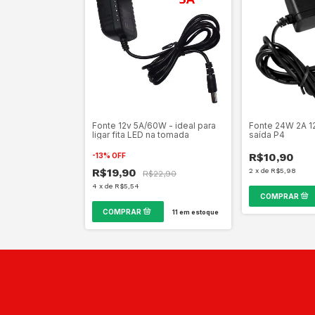
Fonte 12v 5A/60W - ideal para
Fonte 24W 2A 12
ligar fita LED na tomada
saída P4
R$10,90
-
13
%
OFF
R$19,90
2
x
de
R$5,98
R$22,90
4
x
de
R$5,54
11
em estoque