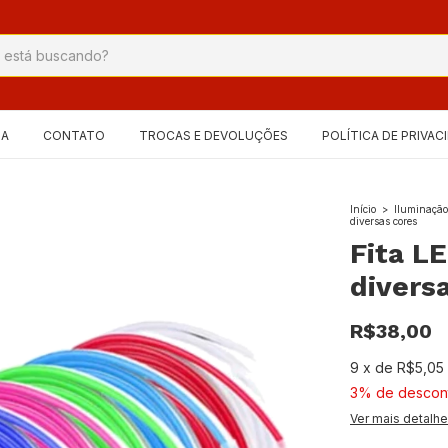
IA
CONTATO
TROCAS E DEVOLUÇÕES
POLÍTICA DE PRIVAC
Início
>
Iluminaçã
diversas cores
Fita L
divers
R$38,00
9
x
de
R$5,05
3% de descon
Ver mais detalh