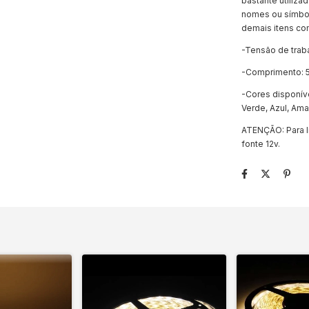
bastante utiliza
nomes ou símbol
demais itens com
-Tensão de traba
-Comprimento: 
-Cores disponíve
Verde, Azul, Ama
ATENÇÃO: Para li
fonte 12v.