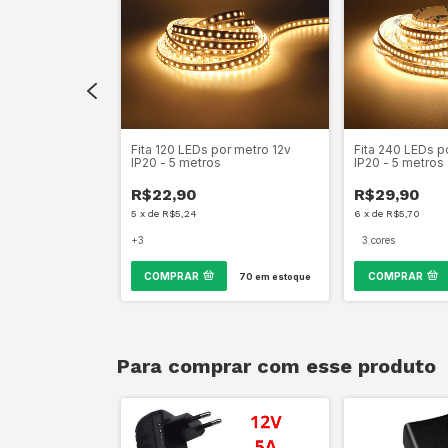
 RGB 5050 (troca
Fita 120 LEDs por metro 12v
Fita 240 LEDs p
o LED) -5 metros
IP20 - 5 metros
IP20 - 5 metros
 fonte
R$22,90
R$29,90
5
x
de
R$5,24
6
x
de
R$5,70
56,90
+3
3 cores
8
em estoque
COMPRAR
COMPRAR
70
em estoque
Para comprar com esse produto