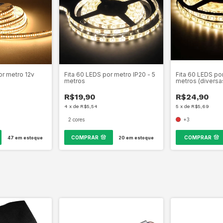
or metro 12v
Fita 60 LEDS por metro IP20 - 5
Fita 60 LEDS por
metros
metros (diversa
R$19,90
R$24,90
4
x
de
R$5,54
5
x
de
R$5,69
2 cores
+3
COMPRAR
COMPRAR
47
em estoque
20
em estoque