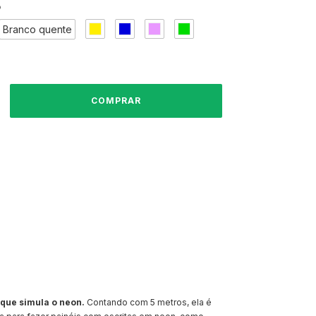
o
Branco quente
nvio
ALTERAR CEP
CEP:
CALCULAR
 que simula o neon.
Contando com 5 metros, ela é