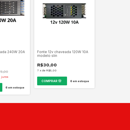
eada 240W 20A
Fonte 12v chaveada 120W 10A
modelo slin
R$30,00
7
x
de
R$5,00
75,00
 juros
6
em estoque
6
em estoque