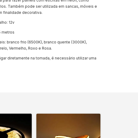
da para fazer painéis com escritas em neon, como
os. Também pode ser utilizada em sancas, móveis e
 finalidade decorativa.
lho: 12v
5 metros
is: branco frio (6500K), branco quente (3000K),
relo, Vermelho, Roxo e Rosa.
gar diretamente na tomada, é necessário utilizar uma