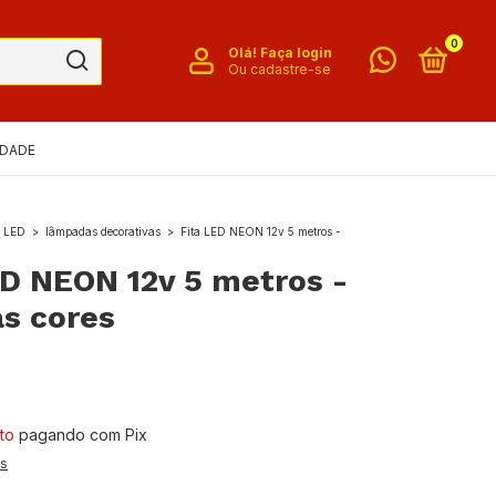
0
Olá!
Faça login
Ou cadastre-se
IDADE
o LED
>
lâmpadas decorativas
>
Fita LED NEON 12v 5 metros -
ED NEON 12v 5 metros -
as cores
to
pagando com Pix
es