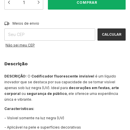
ALTERAR CEP
Entregas para o CEP:
Meios de envio
CALCULAR
Não sei meu CEP
Descrição
DESCRIÇÃO:
O
Codificador fluorescente invisível
é um líquido
inovador que se destaca por sua capacidade de se tornar visível
apenas sob luz negra (UV). Ideal para
decorações em festas
,
arte
corporal
ou
segurança
de público
, ele oferece uma experiência
única e vibrante.
Características:
- Visível somente na luz negra (UV)
- Aplicável na pele e superfícies decorativas