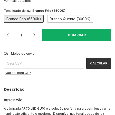
Ver mais detalhes
Tonalidade da luz:
Branco Frio (6500K)
Branco Frio (6500K)
Branco Quente (3000K)
ALTERAR CEP
Entregas para o CEP:
Meios de envio
CALCULAR
Não sei meu CEP
Descrição
DESCRIÇÃO:
A Lâmpada AR70 LED GU10 é a solução perfeita para quem busca uma
iluminação eficiente e moderna. Disponível nas tonalidades de luz