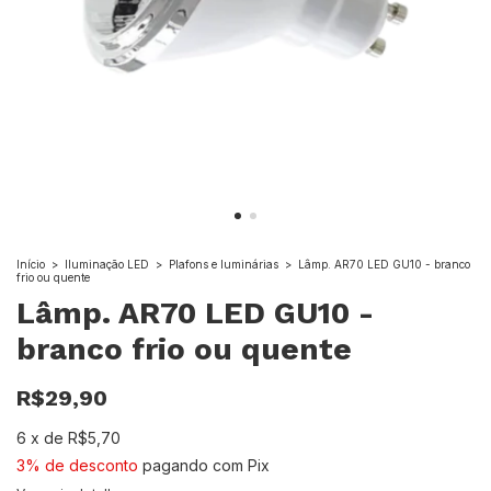
Início
>
Iluminação LED
>
Plafons e luminárias
>
Lâmp. AR70 LED GU10 - branco
frio ou quente
Lâmp. AR70 LED GU10 -
branco frio ou quente
R$29,90
6
x
de
R$5,70
3% de desconto
pagando com Pix